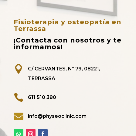
Fisioterapia y osteopatía en
Terrassa
¡Contacta con nosotros y te
informamos!

C/ CERVANTES, Nº 79, 08221,
TERRASSA

611 510 380

info@physeoclinic.com