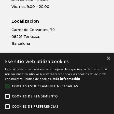
Viernes 9:00 – 20:00
Localización
Carrer de Cervantes, 79,
08221 Terrassa,
Barcelona
×
Contacto
Ese sitio web utiliza cookies
611 51 03 80
Este sitio web usa cookies para mejorar la experiencia del usuario. Al
info@physeoclinic.com
utilizar nuestro sitio web, usted acepta todas las cookies de acuerdo
con nuestra Política de cookies.
Más información
COOKIES ESTRICTAMENTE NECESARIAS
Financiado por la Unión Europea – NextGenerationEU
COOKIES DE RENDIMIENTO
COOKIES DE PREFERENCIAS